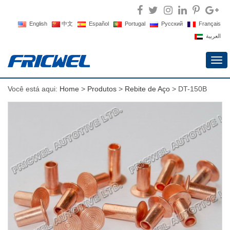
English
中文
Español
Portugal
Русский
Français
العربية
Alte
de
nav
Você está aqui:
Home
>
Produtos
>
Rebite de Aço
> DT-150B