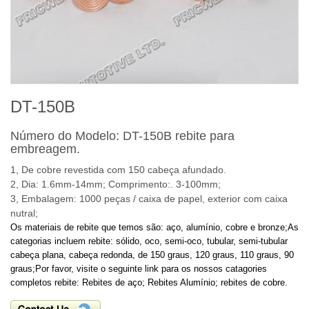
DT-150B
Número do Modelo:
DT-
150B
rebite para
embreagem.
1,
D
e cobre
revestida com
150
cabeça
afundado.
2,
Dia
: 1.6mm
-14mm
;
Comprimento:
.
3-
100mm;
3, Embalagem
: 1000
peças / caixa
de papel
, exterior
com caixa
nutral
;
Os materiais de rebite que temos são: aço, alumínio, cobre e bronze;
As
categorias incluem rebite: sólido, oco, semi-oco, tubular, semi-tubular
cabeça plana, cabeça redonda, de 150 graus, 120 graus, 110 graus, 90
graus;
Por favor, visite o seguinte link para os nossos catagories
completos rebite:
Rebites de aço; Rebites Alumínio; rebites de cobre.